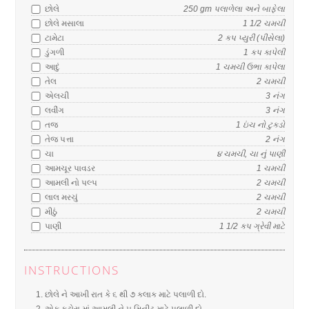
છોલે
250
gm
પલાળેલા અને બાફેલા
છોલે મસાલા
1 1/2
ચમચી
ટામેટા
2
કપ
પ્યુરી (પીસેલા)
ડુંગળી
1
કપ
કાપેલી
આદું
1
ચમચી
ઉભા કાપેલા
તેલ
2
ચમચી
એલચી
3
નંગ
લવીંગ
3
નંગ
તજ
1
ઇંચ
નો ટુકડો
તેજ પત્તા
2
નંગ
ચા
૪
ચમચી
, ચા નું પાણી
આમચૂર પાવડર
1
ચમચી
આમલી નો પલ્પ
2
ચમચી
લાલ મરચું
2
ચમચી
મીઠું
2
ચમચી
પાણી
1 1/2
કપ
ગ્રેવી માટે
INSTRUCTIONS
છોલે ને આખી રાત કે ૬ થી ૭ કલાક માટે પલાળી દો.
એક કટોરા માં આમલી ને ૫ મિનીટ માટે પલાળી દો.