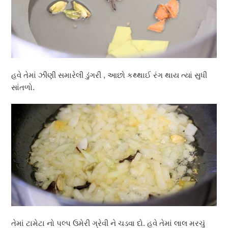
હવે તેમાં ઝીણી સમારેલી ડુંગરી , આછો કથ્થાઈ રંગ થાય ત્યાં સુધી
સાંતળો.
તેમાં ટામેટા નો પલ્પ ઉમેરી ગ્રેવી ને ચડવા દો. હવે તેમાં લાલ મરચું