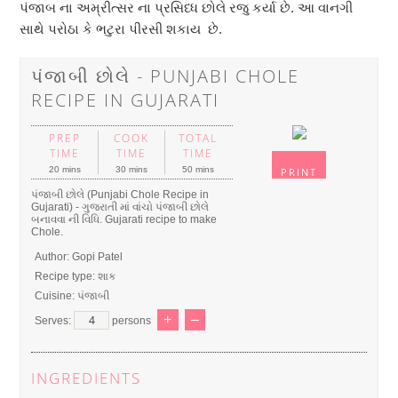
પંજાબ ના અમ્રીત્સર ના પ્રસિધ્ધ છોલે રજુ કર્યા છે. આ વાનગી
સાથે પરોઠા કે ભટુરા પીરસી શકાય છે.
પંજાબી છોલે - PUNJABI CHOLE
RECIPE IN GUJARATI
PREP
COOK
TOTAL
TIME
TIME
TIME
20 mins
30 mins
50 mins
PRINT
પંજાબી છોલે (Punjabi Chole Recipe in
Gujarati) - ગુજરાતી માં વાંચો પંજાબી છોલે
બનાવવા ની વિધિ. Gujarati recipe to make
Chole.
Author:
Gopi Patel
Recipe type:
શાક
Cuisine:
પંજાબી
+
–
Serves:
persons
INGREDIENTS