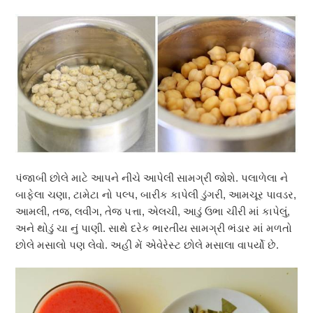
પંજાબી છોલે માટે આપને નીચે આપેલી સામગ્રી જોશે. પલાળેલા ને
બાફેલા ચણા, ટામેટા નો પલ્પ, બારીક કાપેલી ડુંગરી, આમચૂર પાવડર,
આમલી, તજ, લવીંગ, તેજ પત્તા, એલચી, આડું ઉભા ચીરી માં કાપેલું,
અને થોડું ચા નું પાણી. સાથે દરેક ભારતીય સામગ્રી ભંડાર માં મળતો
છોલે મસાલો પણ લેવો. અહી મેં એવેરેસ્ટ છોલે મસાલા વાપર્યો છે.