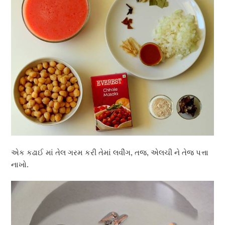
એક કઢાઈ માં તેલ ગરમ કરી તેમાં લવીંગ, તજ, એલચી ને તેજ પત્તા
નાખો.