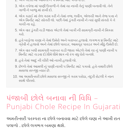
એક તપેલા માં પાણી ઉકાળી ને તેમાં ચા નાખી તેનું પાણી બનાવી લો. તેને
ગાળી ને બાજુ માં રાખી દો.
એક કઢાઈ માં તેલ ગરમ કરી ને તેમાં તજ, લવીંગ, એલચી અને તેજ પત્તા ને
એક મિનીટ માટે સોતરી લો. પછી તેમાં ડુંગરી નાખી ને ત્યાં સુધી સંતરો કે તે
કાચી ના રહે.
એક વાર ડુંગરી ચડી જાય એટલે તેમાં બાકી ની સામગ્રી નાખી ને મિક્સ
કરો.
હવે બાફેલા ચણા ને તેમાં ઉમેરો અને બરાબર હલાવો. લગભગ ૪ મિનીટ માટે
ગ્રેવી ને હલાવો અને તેમાં છોલે પાવડર, આમચૂર પાવડર અને મીઠું ઉમેરી દો.
એક વાર બધી સામગ્રી બરાબર ચડી જાય એટલે તેમાં ચા નું પાણી નાખી ૫
મિનીટ માટે ચડવા દો.ધીમે ધીમે શાક નો રંગ વધુ ઘેરો બનશે.
હવે તેમાં આદું ની ચીરી ઓ નાખી હલાવી લો.
છેલ્લે તેમાં આમલી નું પાણી નાખી ૫ મિનીટ માટે પકાવો. હવે તમારી છોલે
મસાલા સબ્જી ત્યાર છે.
આ અમરીત્સરી છોલે મસાલા સબ્જી ને ગરમ પરોઠા, તંદુરી રોટલી કે નાન
સાથે પીરસો.
પંજાબી છોલે બનાવા ની વિધિ –
Punjabi Chole Recipe In Gujarati
અમરીત્સરી પરમ્પરા ના છોલે બનાવવા માટે છોલે ચણા ને આખી રાત
પલાળો . છોલે લગભગ બમણા થશે.