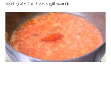
ઉમેરી ગ્રેવી ને 2 થી 3 મિનીટ સુધી ચડવા દો.