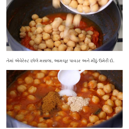
તેમાં એવેરેસ્ટ છોલે મસાલા, આમચૂર પાવડર અને મીઠું ઉમેરી દો.